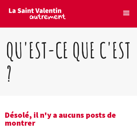
QU'EST-CE QUE C'EST
?
Désolé, il n'y a aucuns posts de
montrer